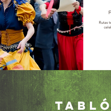
p
Rutas t
cele
TABLÓ