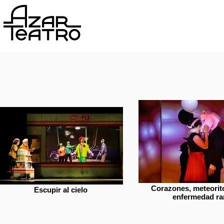
sita nuestra sala!
Corazones, meteorit
Escupir al cielo
enfermedad ra