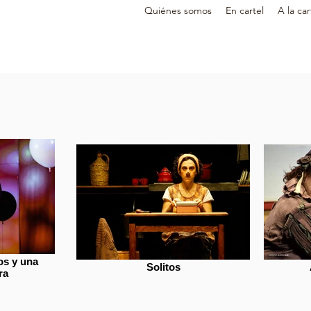
Quiénes somos
En cartel
A la car
os y una
Solitos
ra