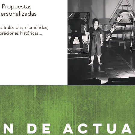
Propuestas
ersonalizadas
eatralizadas, efemérides,
braciones históricas...
N DE ACTU